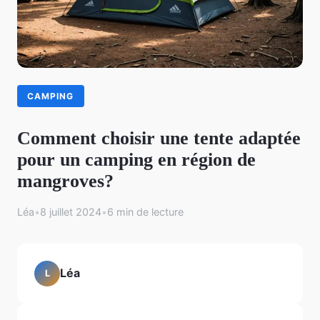
CAMPING
Comment choisir une tente adaptée
pour un camping en région de
mangroves?
Léa
•
8 juillet 2024
•
6 min de lecture
Léa
L