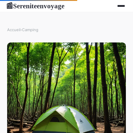
Sereniteenvoyage
📰
Accueil
›
Camping