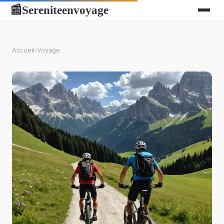
Sereniteenvoyage
📰
Accueil
›
Voyage