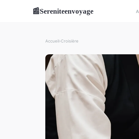
Sereniteenvoyage
📰
A
Accueil
›
Croisière