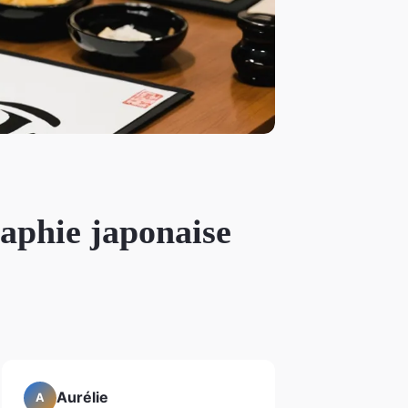
raphie japonaise
Aurélie
A