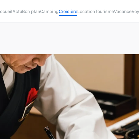
ccueil
Actu
Bon plan
Camping
Croisière
Location
Tourisme
Vacance
Vo