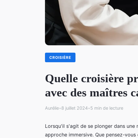
CROISIÈRE
Quelle croisière p
avec des maîtres c
Aurélie
•
8 juillet 2024
•
5 min de lecture
Lorsqu'il s'agit de se plonger dans une
approche immersive. Que pensez-vous de 