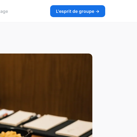
yage
L'esprit de groupe →