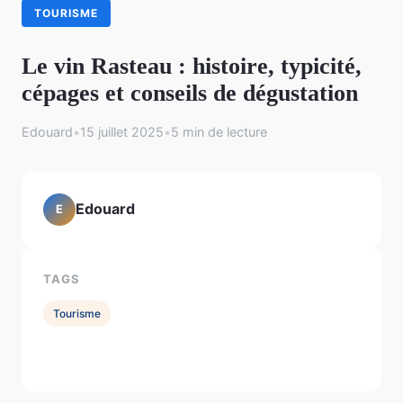
TOURISME
Le vin Rasteau : histoire, typicité,
cépages et conseils de dégustation
Edouard
•
15 juillet 2025
•
5 min de lecture
Edouard
E
TAGS
Tourisme