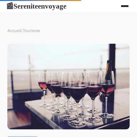
Sereniteenvoyage
📰
Accueil
›
Tourisme